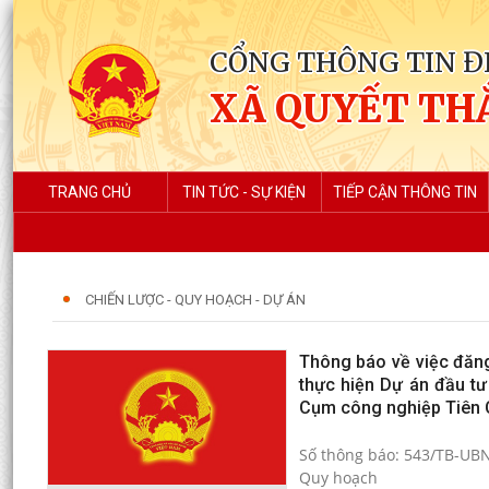
CỔNG THÔNG TIN Đ
XÃ QUYẾT TH
TRANG CHỦ
TIN TỨC - SỰ KIỆN
TIẾP CẬN THÔNG TIN
CHIẾN LƯỢC - QUY HOẠCH - DỰ ÁN
Thông báo về việc đăng
thực hiện Dự án đầu tư
Cụm công nghiệp Tiên C
Số thông báo: 543/TB-UBN
Quy hoạch