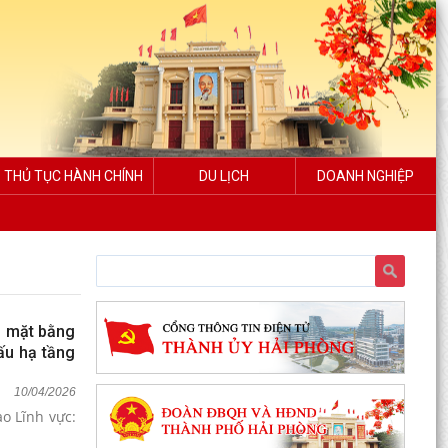
THỦ TỤC HÀNH CHÍNH
DU LỊCH
DOANH NGHIỆP
g mặt bằng
ấu hạ tầng
10/04/2026
o Lĩnh vực: