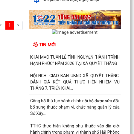
«
1
»
TIN MỚI
KHAI MẠC TUẦN LỄ TÌNH NGUYỆN “HÀNH TRÌNH
HẠNH PHÚC” NĂM 2026 TẠI XÃ QUYẾT THẮNG
HỘI NGHỊ GIAO BAN UBND XÃ QUYẾT THẮNG:
ĐÁNH GIÁ KẾT QUẢ THỰC HIỆN NHIỆM VỤ
THÁNG 7, TRIỂN KHAI...
Công bố thủ tục hành chính nội bộ được sửa đổi,
bổ sung thuộc phạm vi, chức năng quản lý của
Sở Xây...
TTHC thực hiện không phụ thuộc vào địa giới
hành chính trong phạm vi thành phố Hải Phòng