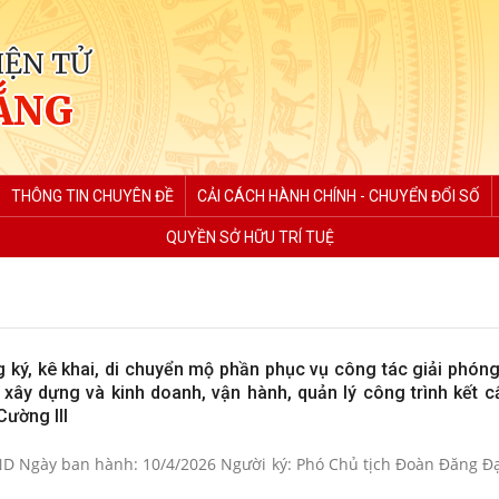
IỆN TỬ
ẮNG
THÔNG TIN CHUYÊN ĐỀ
CẢI CÁCH HÀNH CHÍNH - CHUYỂN ĐỔI SỐ
QUYỀN SỞ HỮU TRÍ TUỆ
 ký, kê khai, di chuyển mộ phần phục vụ công tác giải phón
 xây dựng và kinh doanh, vận hành, quản lý công trình kết c
ường III
D Ngày ban hành: 10/4/2026 Người ký: Phó Chủ tịch Đoàn Đăng Đạ