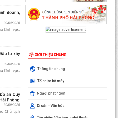
inh doanh,
09/04/2026
o Lĩnh vực:
Đầu tư xây
GIỚI THIỆU CHUNG
09/04/2026
Thông tin chung
o Lĩnh vực:
Tổ chức bộ máy
Người phát ngôn
 Đồ án Quy
 Hải Phòng
30/09/2025
Di sản - Văn hóa
hó Chủ tịch
Tác phẩm Văn học, nghệ thuật