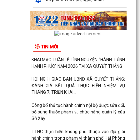
TIN MỚI
KHAI MẠC TUẦN LỄ TÌNH NGUYỆN “HÀNH TRÌNH
HẠNH PHÚC” NĂM 2026 TẠI XÃ QUYẾT THẮNG
HỘI NGHỊ GIAO BAN UBND XÃ QUYẾT THẮNG:
ĐÁNH GIÁ KẾT QUẢ THỰC HIỆN NHIỆM VỤ
THÁNG 7, TRIỂN KHAI...
Công bố thủ tục hành chính nội bộ được sửa đổi,
bổ sung thuộc phạm vi, chức năng quản lý của
Sở Xây...
TTHC thực hiện không phụ thuộc vào địa giới
hành chính trong phạm vi thành phố Hải Phòng