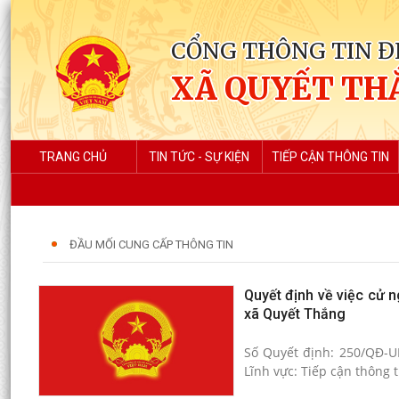
CỔNG THÔNG TIN Đ
XÃ QUYẾT TH
TRANG CHỦ
TIN TỨC - SỰ KIỆN
TIẾP CẬN THÔNG TIN
ĐẦU MỐI CUNG CẤP THÔNG TIN
Quyết định về việc cử 
xã Quyết Thắng
Số Quyết định: 250/QĐ-U
Lĩnh vực: Tiếp cận thông t