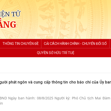
IỆN TỬ
ẮNG
THÔNG TIN CHUYÊN ĐỀ
CẢI CÁCH HÀNH CHÍNH - CHUYỂN ĐỔI SỐ
QUYỀN SỞ HỮU TRÍ TUỆ
người phát ngôn và cung cấp thông tin cho báo chí của Ủy ba
BND Ngày ban hành: 08/8/2025 Người ký: Phó Chủ tịch Mai Đàm
in