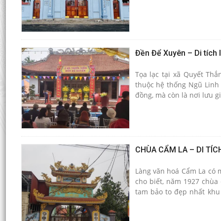
Đền Để Xuyên – Di tích 
Tọa lạc tại xã Quyết Thắ
thuộc hệ thống Ngũ Linh T
đồng, mà còn là nơi lưu gi
CHÙA CẨM LA – DI TÍC
Làng văn hoá Cẩm La có mộ
cho biết, năm 1927 chùa đ
tam bảo to đẹp nhất khu
kiến trúc theo kiểu chữ “
sen, hoành rui ngói mũi.