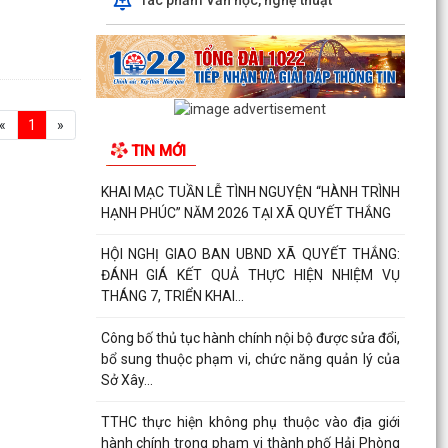
g trình phụ
ngày giỗ tổ,
«
1
»
TIN MỚI
KHAI MẠC TUẦN LỄ TÌNH NGUYỆN “HÀNH TRÌNH
HẠNH PHÚC” NĂM 2026 TẠI XÃ QUYẾT THẮNG
HỘI NGHỊ GIAO BAN UBND XÃ QUYẾT THẮNG:
ĐÁNH GIÁ KẾT QUẢ THỰC HIỆN NHIỆM VỤ
THÁNG 7, TRIỂN KHAI...
Công bố thủ tục hành chính nội bộ được sửa đổi,
bổ sung thuộc phạm vi, chức năng quản lý của
Sở Xây...
TTHC thực hiện không phụ thuộc vào địa giới
hành chính trong phạm vi thành phố Hải Phòng