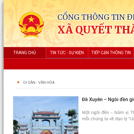
CỔNG THÔNG TIN Đ
XÃ QUYẾT TH
TRANG CHỦ
TIN TỨC - SỰ KIỆN
TIẾP CẬN THÔNG TIN
DI SẢN - VĂN HÓA
Đề Xuyên – Ngôi đền gi
Một ngôi đền – Năm vị T
mỗi chúng ta về đạo lý “