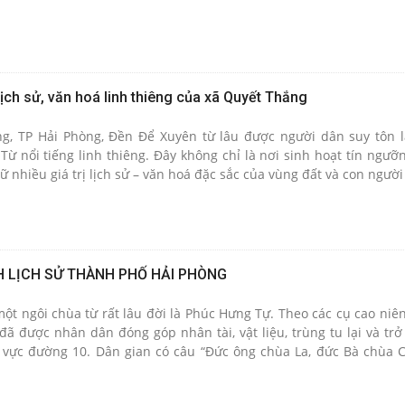
lịch sử, văn hoá linh thiêng của xã Quyết Thắng
ng, TP Hải Phòng, Đền Để Xuyên từ lâu được người dân suy tôn l
ừ nổi tiếng linh thiêng. Đây không chỉ là nơi sinh hoạt tín ngưỡ
ữ nhiều giá trị lịch sử – văn hoá đặc sắc của vùng đất và con người
H LỊCH SỬ THÀNH PHỐ HẢI PHÒNG
t ngôi chùa từ rất lâu đời là Phúc Hưng Tự. Theo các cụ cao niên
ã được nhân dân đóng góp nhân tài, vật liệu, trùng tu lại và trở
 vực đường 10. Dân gian có câu “Đức ông chùa La, đức Bà chùa 
đinh”, 5 gian tiền đường, 3 gian hậu cung, toàn bằng gỗ lim thuậ
 Nội thất chùa được bố trí đầy đủ, Tượng pháp, đồ thờ phật rất t