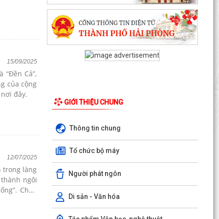
15/09/2025
à “Đền Cả”,
ng của cộng
 nơi đây.
GIỚI THIỆU CHUNG
Thông tin chung
Tổ chức bộ máy
12/07/2025
 trong làng
Người phát ngôn
 thành ngôi
Cống”. Chùa
Di sản - Văn hóa
n chồng đấu
rang nghiêm
Tác phẩm Văn học, nghệ thuật