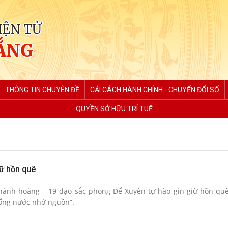
IỆN TỬ
ẮNG
THÔNG TIN CHUYÊN ĐỀ
CẢI CÁCH HÀNH CHÍNH - CHUYỂN ĐỔI SỐ
QUYỀN SỞ HỮU TRÍ TUỆ
ữ hồn quê
hành hoàng – 19 đạo sắc phong Để Xuyên tự hào gìn giữ hồn qu
Uống nước nhớ nguồn”.