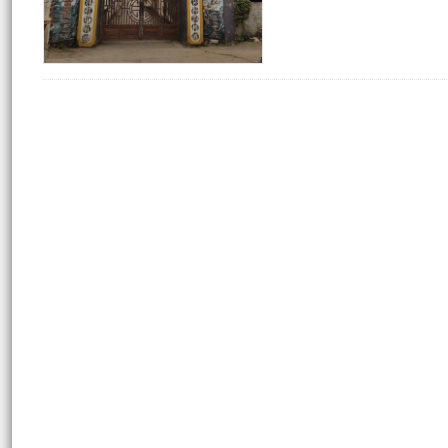
và có xây dựng tháp chuô
trợ đầy đủ. Hàng năm cứ đ
toàn dân đến chùa làm lễ