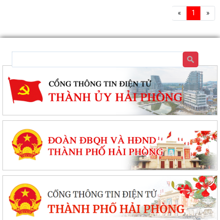
«
1
»