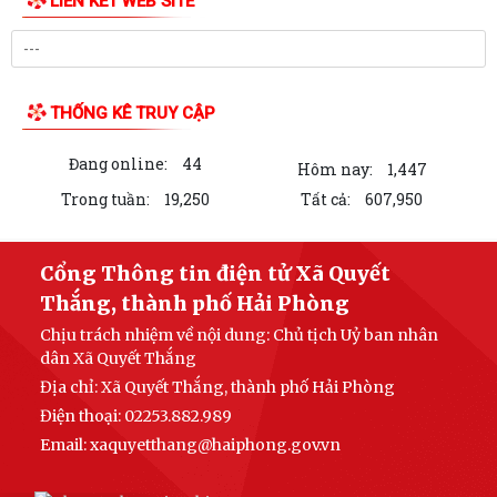
LIÊN KẾT WEB SITE
THỐNG KÊ TRUY CẬP
Đang online:
44
Hôm nay:
1,447
Trong tuần:
19,250
Tất cả:
607,950
Cổng Thông tin điện tử Xã Quyết
Thắng, thành phố Hải Phòng
Chịu trách nhiệm về nội dung: Chủ tịch Uỷ ban nhân
dân Xã Quyết Thắng
Địa chỉ: Xã Quyết Thắng, thành phố Hải Phòng
Điện thoại: 02253.882.989
Email:
xaquyetthang@haiphong.gov.vn