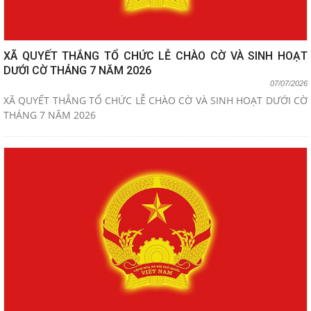
XÃ QUYẾT THẮNG TỔ CHỨC LỄ CHÀO CỜ VÀ SINH HOẠT
DƯỚI CỜ THÁNG 7 NĂM 2026
07/07/2026
XÃ QUYẾT THẮNG TỔ CHỨC LỄ CHÀO CỜ VÀ SINH HOẠT DƯỚI CỜ
THÁNG 7 NĂM 2026