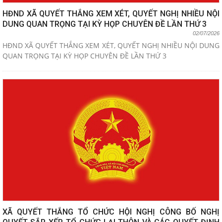
HĐND XÃ QUYẾT THẮNG XEM XÉT, QUYẾT NGHỊ NHIỀU NỘI
DUNG QUAN TRỌNG TẠI KỲ HỌP CHUYÊN ĐỀ LẦN THỨ 3
02/07/2026
HĐND XÃ QUYẾT THẮNG XEM XÉT, QUYẾT NGHỊ NHIỀU NỘI DUNG
QUAN TRỌNG TẠI KỲ HỌP CHUYÊN ĐỀ LẦN THỨ 3
XÃ QUYẾT THẮNG TỔ CHỨC HỘI NGHỊ CÔNG BỐ NGHỊ