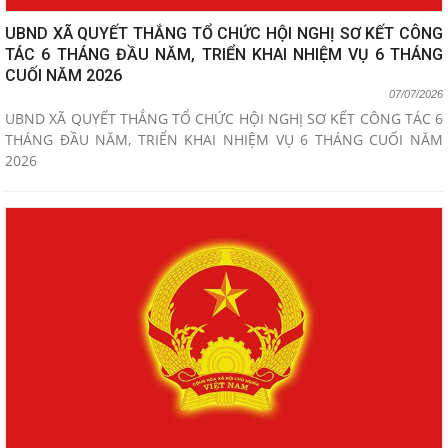
UBND XÃ QUYẾT THẮNG TỔ CHỨC HỘI NGHỊ SƠ KẾT CÔNG
TÁC 6 THÁNG ĐẦU NĂM, TRIỂN KHAI NHIỆM VỤ 6 THÁNG
CUỐI NĂM 2026
07/07/2026
UBND XÃ QUYẾT THẮNG TỔ CHỨC HỘI NGHỊ SƠ KẾT CÔNG TÁC 6
THÁNG ĐẦU NĂM, TRIỂN KHAI NHIỆM VỤ 6 THÁNG CUỐI NĂM
2026