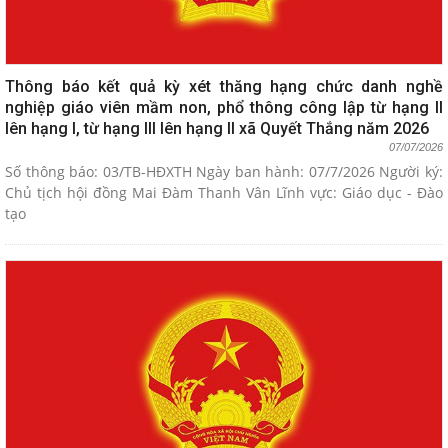
Thông báo kết quả kỳ xét thăng hạng chức danh nghề
nghiệp giáo viên mầm non, phổ thông công lập từ hạng II
lên hạng I, từ hạng III lên hạng II xã Quyết Thắng năm 2026
07/07/2026
Số thông báo: 03/TB-HĐXTH Ngày ban hành: 07/7/2026 Người ký:
Chủ tịch hội đồng Mai Đàm Thanh Vân Lĩnh vực: Giáo dục - Đào
tạo