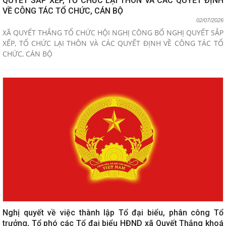
QUYẾT SẮP XẾP, TỔ CHỨC LẠI THÔN VÀ CÁC QUYẾT ĐỊNH
VỀ CÔNG TÁC TỔ CHỨC, CÁN BỘ
02/07/2026
XÃ QUYẾT THẮNG TỔ CHỨC HỘI NGHỊ CÔNG BỐ NGHỊ QUYẾT SẮP
XẾP, TỔ CHỨC LẠI THÔN VÀ CÁC QUYẾT ĐỊNH VỀ CÔNG TÁC TỔ
CHỨC, CÁN BỘ
Nghị quyết về việc thành lập Tổ đại biểu, phân công Tổ
trưởng, Tổ phó các Tổ đại biểu HĐND xã Quyết Thắng khoá