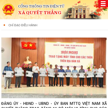
CỔNG THÔNG TIN ĐIỆN TỬ
XÃ QUYẾT THẮNG
CHỈ ĐẠO ĐIỀU HÀNH
ĐẢNG ỦY - HĐND - UBND - ỦY BAN MTTQ VIỆT NAM XÃ