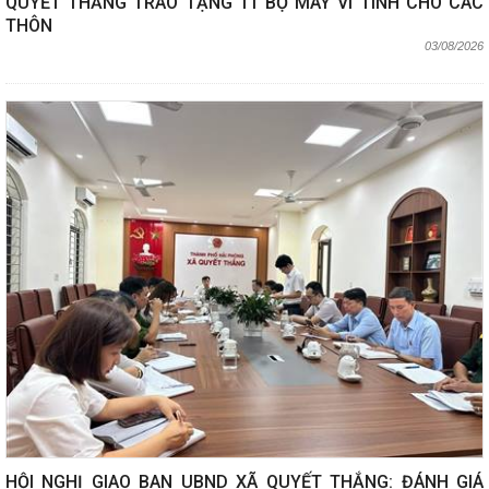
QUYẾT THẮNG TRAO TẶNG 11 BỘ MÁY VI TÍNH CHO CÁC
THÔN
03/08/2026
HỘI NGHỊ GIAO BAN UBND XÃ QUYẾT THẮNG: ĐÁNH GIÁ