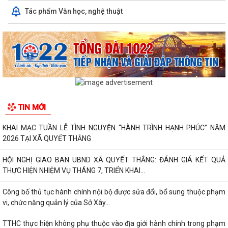
Tác phẩm Văn học, nghệ thuật
TIN MỚI
KHAI MẠC TUẦN LỄ TÌNH NGUYỆN “HÀNH TRÌNH HẠNH PHÚC” NĂM
2026 TẠI XÃ QUYẾT THẮNG
HỘI NGHỊ GIAO BAN UBND XÃ QUYẾT THẮNG: ĐÁNH GIÁ KẾT QUẢ
THỰC HIỆN NHIỆM VỤ THÁNG 7, TRIỂN KHAI...
Công bố thủ tục hành chính nội bộ được sửa đổi, bổ sung thuộc phạm
vi, chức năng quản lý của Sở Xây...
TTHC thực hiện không phụ thuộc vào địa giới hành chính trong phạm