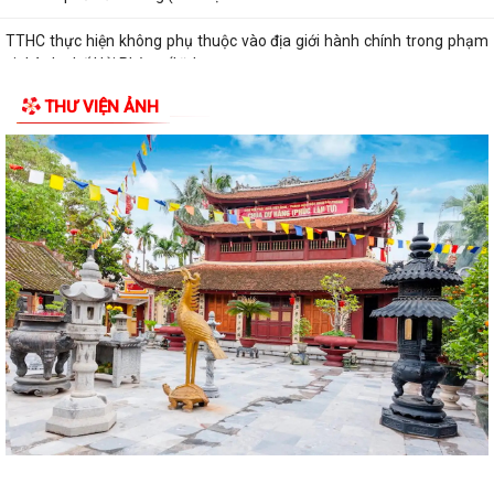
TTHC thực hiện không phụ thuộc vào địa giới hành chính trong phạm
vi thành phố Hải Phòng (Lĩnh vực...
THƯ VIỆN ẢNH
TTHC thực hiện không phụ thuộc vào địa giới hành chính trong phạm
vi thành phố Hải Phòng (Lĩnh vực...
TTHC thực hiện không phụ thuộc vào địa giới hành chính trong phạm
vi thành phố Hải Phòng (Lĩnh vực...
TTHC thực hiện không phụ thuộc vào địa giới hành chính trong phạm
vi thành phố Hải Phòng (Lĩnh vực...
Danh mục Thủ tục hành chính thuộc thẩm quyền giải quyết của Ủy
ban nhân dân xã Quyết Thắng
Công bố danh mục thủ tục hành chính ban hành mới, bị bãi bỏ lĩnh vực
hội nghị, hội thảo quốc tế...
Công bố danh mục thủ tục hành chính ban hành mới, bị bãi bỏ lĩnh vực
hội nghị, hội thảo quốc tế...