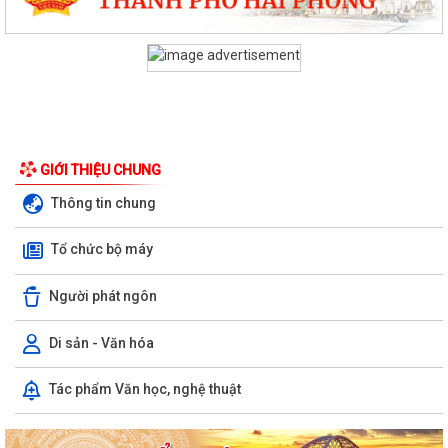
GIỚI THIỆU CHUNG
Thông tin chung
Tổ chức bộ máy
Người phát ngôn
KHAI MẠC TUẦN LỄ TÌNH NGUYỆN “HÀNH TRÌNH HẠNH PHÚC” NĂM
2026 TẠI XÃ QUYẾT THẮNG
Di sản - Văn hóa
HỘI NGHỊ GIAO BAN UBND XÃ QUYẾT THẮNG: ĐÁNH GIÁ KẾT QUẢ
Tác phẩm Văn học, nghệ thuật
THỰC HIỆN NHIỆM VỤ THÁNG 7, TRIỂN KHAI...
Công bố thủ tục hành chính nội bộ được sửa đổi, bổ sung thuộc phạm