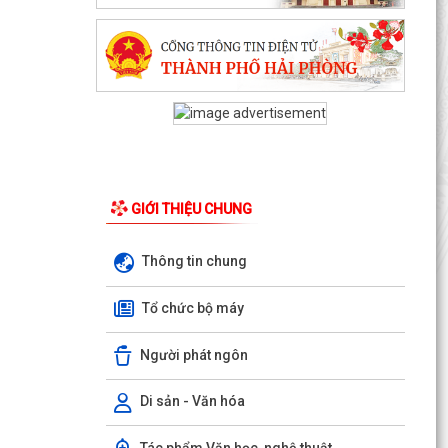
GIỚI THIỆU CHUNG
KHAI MẠC TUẦN LỄ TÌNH NGUYỆN “HÀNH TRÌNH
Thông tin chung
HẠNH PHÚC” NĂM 2026 TẠI XÃ QUYẾT THẮNG
HỘI NGHỊ GIAO BAN UBND XÃ QUYẾT THẮNG:
Tổ chức bộ máy
ĐÁNH GIÁ KẾT QUẢ THỰC HIỆN NHIỆM VỤ
THÁNG 7, TRIỂN KHAI...
Người phát ngôn
Công bố thủ tục hành chính nội bộ được sửa đổi,
Di sản - Văn hóa
bổ sung thuộc phạm vi, chức năng quản lý của
Sở Xây...
Tác phẩm Văn học, nghệ thuật