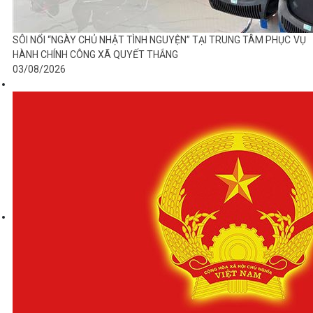
SÔI NỔI “NGÀY CHỦ NHẬT TÌNH NGUYỆN” TẠI TRUNG TÂM PHỤC VỤ
HÀNH CHÍNH CÔNG XÃ QUYẾT THẮNG
03/08/2026