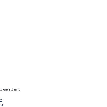
tv quyetthang