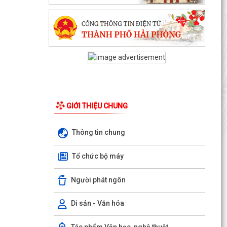
GIỚI THIỆU CHUNG
KHAI MẠC TUẦN LỄ TÌNH NGUYỆN “HÀNH TRÌNH
Thông tin chung
HẠNH PHÚC” NĂM 2026 TẠI XÃ QUYẾT THẮNG
HỘI NGHỊ GIAO BAN UBND XÃ QUYẾT THẮNG:
Tổ chức bộ máy
ĐÁNH GIÁ KẾT QUẢ THỰC HIỆN NHIỆM VỤ
THÁNG 7, TRIỂN KHAI...
Người phát ngôn
Công bố thủ tục hành chính nội bộ được sửa đổi,
Di sản - Văn hóa
bổ sung thuộc phạm vi, chức năng quản lý của
Sở Xây...
Tác phẩm Văn học, nghệ thuật