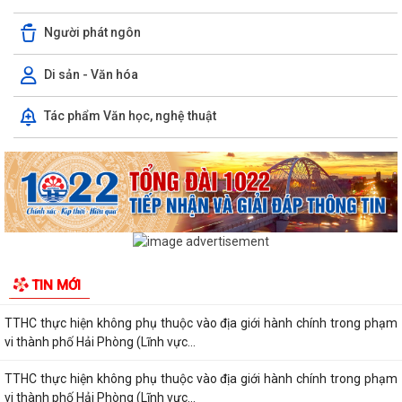
Người phát ngôn
KHAI MẠC TUẦN LỄ TÌNH NGUYỆN “HÀNH TRÌNH HẠNH PHÚC” NĂM
2026 TẠI XÃ QUYẾT THẮNG
Di sản - Văn hóa
HỘI NGHỊ GIAO BAN UBND XÃ QUYẾT THẮNG: ĐÁNH GIÁ KẾT QUẢ
Tác phẩm Văn học, nghệ thuật
THỰC HIỆN NHIỆM VỤ THÁNG 7, TRIỂN KHAI...
Công bố thủ tục hành chính nội bộ được sửa đổi, bổ sung thuộc phạm
vi, chức năng quản lý của Sở Xây...
TTHC thực hiện không phụ thuộc vào địa giới hành chính trong phạm
vi thành phố Hải Phòng (Lĩnh vực...
TTHC thực hiện không phụ thuộc vào địa giới hành chính trong phạm
TIN MỚI
vi thành phố Hải Phòng (Lĩnh vực...
TTHC thực hiện không phụ thuộc vào địa giới hành chính trong phạm
vi thành phố Hải Phòng (Lĩnh vực...
TTHC thực hiện không phụ thuộc vào địa giới hành chính trong phạm
vi thành phố Hải Phòng (Lĩnh vực...