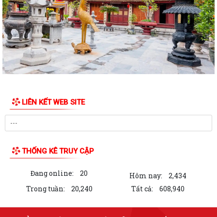
Danh mục Thủ tục hành chính thuộc thẩm quyền giải quyết của Ủy
ban nhân dân xã Quyết Thắng
Công bố danh mục thủ tục hành chính ban hành mới, bị bãi bỏ lĩnh vực
hội nghị, hội thảo quốc tế...
Công bố danh mục thủ tục hành chính ban hành mới, bị bãi bỏ lĩnh vực
hội nghị, hội thảo quốc tế...
LIÊN KẾT WEB SITE
UBND XÃ QUYẾT THẮNG TỔ CHỨC HỘI NGHỊ ĐỐI THOẠI, TUYÊN
TRUYỀN VỀ CÔNG TÁC GIẢI PHÓNG MẶT BẰNG DỰ ÁN...
Thông báo kết quả kỳ xét thăng hạng chức danh nghề nghiệp giáo
viên mầm non, phổ thông công lập từ...
THỐNG KÊ TRUY CẬP
TỔ CÔNG TÁC TUYÊN TRUYỀN TÍCH CỰC VẬN ĐỘNG CÁC HỘ DÂN
Đang online:
20
THÔN THIÊN KHA PHỐI HỢP KÊ KHAI, KIỂM KÊ PHỤC...
Hôm nay:
2,434
Trong tuần:
20,240
Tất cả:
608,940
Quyết định về việc công bố thủ tục hành chính nội bộ trong hệ thống
hành chính nhà nước được sửa...