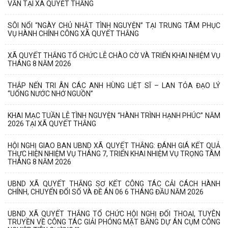
VĂN TẠI XÃ QUYẾT THẮNG
SÔI NỔI “NGÀY CHỦ NHẬT TÌNH NGUYỆN” TẠI TRUNG TÂM PHỤC
VỤ HÀNH CHÍNH CÔNG XÃ QUYẾT THẮNG
XÃ QUYẾT THẮNG TỔ CHỨC LỄ CHÀO CỜ VÀ TRIỂN KHAI NHIỆM VỤ
THÁNG 8 NĂM 2026
THẮP NẾN TRI ÂN CÁC ANH HÙNG LIỆT SĨ – LAN TỎA ĐẠO LÝ
“UỐNG NƯỚC NHỚ NGUỒN”
KHAI MẠC TUẦN LỄ TÌNH NGUYỆN “HÀNH TRÌNH HẠNH PHÚC” NĂM
2026 TẠI XÃ QUYẾT THẮNG
HỘI NGHỊ GIAO BAN UBND XÃ QUYẾT THẮNG: ĐÁNH GIÁ KẾT QUẢ
THỰC HIỆN NHIỆM VỤ THÁNG 7, TRIỂN KHAI NHIỆM VỤ TRỌNG TÂM
THÁNG 8 NĂM 2026
UBND XÃ QUYẾT THẮNG SƠ KẾT CÔNG TÁC CẢI CÁCH HÀNH
CHÍNH, CHUYỂN ĐỔI SỐ VÀ ĐỀ ÁN 06 6 THÁNG ĐẦU NĂM 2026
UBND XÃ QUYẾT THẮNG TỔ CHỨC HỘI NGHỊ ĐỐI THOẠI, TUYÊN
TRUYỀN VỀ CÔNG TÁC GIẢI PHÓNG MẶT BẰNG DỰ ÁN CỤM CÔNG