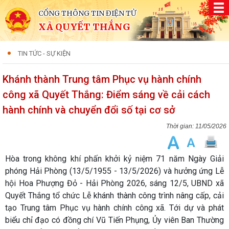
CỔNG THÔNG TIN ĐIỆN TỬ
XÃ QUYẾT THẮNG
TIN TỨC - SỰ KIỆN
Khánh thành Trung tâm Phục vụ hành chính
công xã Quyết Thắng: Điểm sáng về cải cách
hành chính và chuyển đổi số tại cơ sở
11/05/2026
Hòa trong không khí phấn khởi kỷ niệm 71 năm Ngày Giải
phóng Hải Phòng (13/5/1955 - 13/5/2026) và hưởng ứng Lễ
hội Hoa Phượng Đỏ - Hải Phòng 2026, sáng 12/5, UBND xã
Quyết Thắng tổ chức Lễ khánh thành công trình nâng cấp, cải
tạo Trung tâm Phục vụ hành chính công xã. Tới dự và phát
biểu chỉ đạo có đồng chí Vũ Tiến Phụng, Ủy viên Ban Thường