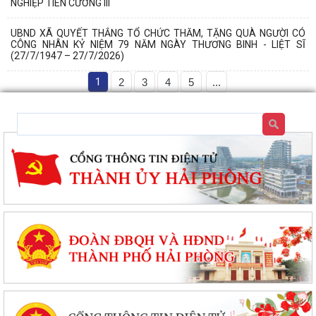
NGHIỆP TIÊN CƯỜNG III
UBND XÃ QUYẾT THẮNG TỔ CHỨC THĂM, TẶNG QUÀ NGƯỜI CÓ
CÔNG NHÂN KỶ NIỆM 79 NĂM NGÀY THƯƠNG BINH - LIỆT SĨ
(27/7/1947 – 27/7/2026)
1
2
3
4
5
...