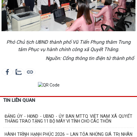
Phó Chủ tịch UBND thành phố Vũ Tiến Phụng thăm Trung
tâm Phục vụ hành chính công xã Quyết Thắng.
Nguồn: Cổng thông tin điện tử thành phố
TIN LIÊN QUAN
ĐẢNG ỦY - HĐND - UBND - ỦY BAN MTTQ VIỆT NAM XÃ QUYẾT
THẮNG TRAO TẶNG 11 BỘ MÁY VI TÍNH CHO CÁC THÔN
HÀNH TRÌNH HẠNH PHÚC 2026 – LAN TỎA NHỮNG GIÁ TRỊ NHÂN