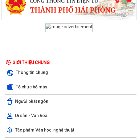
GIỚI THIỆU CHUNG
Thông tin chung
Tổ chức bộ máy
Người phát ngôn
KHAI MẠC TUẦN LỄ TÌNH NGUYỆN “HÀNH TRÌNH HẠNH PHÚC” NĂM
2026 TẠI XÃ QUYẾT THẮNG
Di sản - Văn hóa
HỘI NGHỊ GIAO BAN UBND XÃ QUYẾT THẮNG: ĐÁNH GIÁ KẾT QUẢ
Tác phẩm Văn học, nghệ thuật
THỰC HIỆN NHIỆM VỤ THÁNG 7, TRIỂN KHAI...