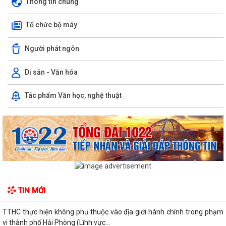
Thông tin chung
Tổ chức bộ máy
Người phát ngôn
KHAI MẠC TUẦN LỄ TÌNH NGUYỆN “HÀNH TRÌNH HẠNH PHÚC” NĂM
2026 TẠI XÃ QUYẾT THẮNG
Di sản - Văn hóa
HỘI NGHỊ GIAO BAN UBND XÃ QUYẾT THẮNG: ĐÁNH GIÁ KẾT QUẢ
Tác phẩm Văn học, nghệ thuật
THỰC HIỆN NHIỆM VỤ THÁNG 7, TRIỂN KHAI...
Công bố thủ tục hành chính nội bộ được sửa đổi, bổ sung thuộc phạm
vi, chức năng quản lý của Sở Xây...
TTHC thực hiện không phụ thuộc vào địa giới hành chính trong phạm
vi thành phố Hải Phòng (Lĩnh vực...
TTHC thực hiện không phụ thuộc vào địa giới hành chính trong phạm
TIN MỚI
vi thành phố Hải Phòng (Lĩnh vực...
TTHC thực hiện không phụ thuộc vào địa giới hành chính trong phạm
vi thành phố Hải Phòng (Lĩnh vực...