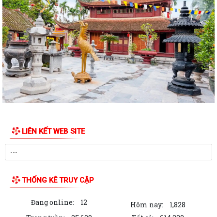
TTHC thực hiện không phụ thuộc vào địa giới hành chính trong phạm
vi thành phố Hải Phòng (Lĩnh vực...
Danh mục Thủ tục hành chính thuộc thẩm quyền giải quyết của Ủy
ban nhân dân xã Quyết Thắng
Công bố danh mục thủ tục hành chính ban hành mới, bị bãi bỏ lĩnh vực
hội nghị, hội thảo quốc tế...
Công bố danh mục thủ tục hành chính ban hành mới, bị bãi bỏ lĩnh vực
hội nghị, hội thảo quốc tế...
LIÊN KẾT WEB SITE
UBND XÃ QUYẾT THẮNG TỔ CHỨC HỘI NGHỊ ĐỐI THOẠI, TUYÊN
TRUYỀN VỀ CÔNG TÁC GIẢI PHÓNG MẶT BẰNG DỰ ÁN...
Thông báo kết quả kỳ xét thăng hạng chức danh nghề nghiệp giáo
viên mầm non, phổ thông công lập từ...
THỐNG KÊ TRUY CẬP
TỔ CÔNG TÁC TUYÊN TRUYỀN TÍCH CỰC VẬN ĐỘNG CÁC HỘ DÂN
Đang online:
12
THÔN THIÊN KHA PHỐI HỢP KÊ KHAI, KIỂM KÊ PHỤC...
Hôm nay:
1,828