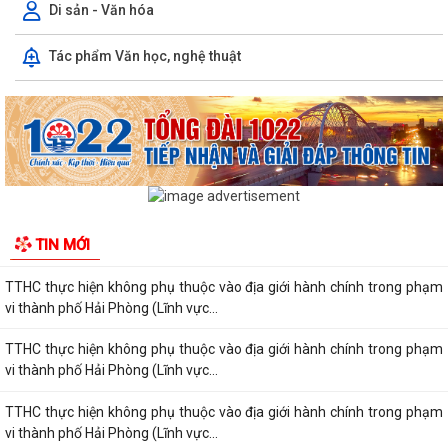
Di sản - Văn hóa
HỘI NGHỊ GIAO BAN UBND XÃ QUYẾT THẮNG: ĐÁNH GIÁ KẾT QUẢ
Tác phẩm Văn học, nghệ thuật
THỰC HIỆN NHIỆM VỤ THÁNG 7, TRIỂN KHAI...
Công bố thủ tục hành chính nội bộ được sửa đổi, bổ sung thuộc phạm
vi, chức năng quản lý của Sở Xây...
TTHC thực hiện không phụ thuộc vào địa giới hành chính trong phạm
vi thành phố Hải Phòng (Lĩnh vực...
TTHC thực hiện không phụ thuộc vào địa giới hành chính trong phạm
TIN MỚI
vi thành phố Hải Phòng (Lĩnh vực...
TTHC thực hiện không phụ thuộc vào địa giới hành chính trong phạm
vi thành phố Hải Phòng (Lĩnh vực...
TTHC thực hiện không phụ thuộc vào địa giới hành chính trong phạm
vi thành phố Hải Phòng (Lĩnh vực...
TTHC thực hiện không phụ thuộc vào địa giới hành chính trong phạm
vi thành phố Hải Phòng (Lĩnh vực...