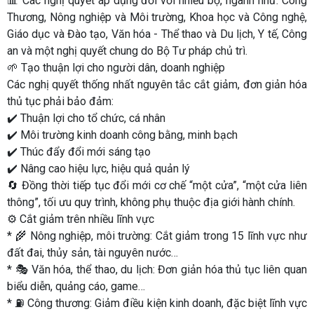
📊 Các nghị quyết áp dụng đối với nhiều bộ, ngành như: Công
Thương, Nông nghiệp và Môi trường, Khoa học và Công nghệ,
Giáo dục và Đào tạo, Văn hóa - Thể thao và Du lịch, Y tế, Công
an và một nghị quyết chung do Bộ Tư pháp chủ trì.
🌱 Tạo thuận lợi cho người dân, doanh nghiệp
Các nghị quyết thống nhất nguyên tắc cắt giảm, đơn giản hóa
thủ tục phải bảo đảm:
✔️ Thuận lợi cho tổ chức, cá nhân
✔️ Môi trường kinh doanh công bằng, minh bạch
✔️ Thúc đẩy đổi mới sáng tạo
✔️ Nâng cao hiệu lực, hiệu quả quản lý
🔄 Đồng thời tiếp tục đổi mới cơ chế “một cửa”, “một cửa liên
thông”, tối ưu quy trình, không phụ thuộc địa giới hành chính.
⚙️ Cắt giảm trên nhiều lĩnh vực
* 🌾 Nông nghiệp, môi trường: Cắt giảm trong 15 lĩnh vực như
đất đai, thủy sản, tài nguyên nước…
* 🎭 Văn hóa, thể thao, du lịch: Đơn giản hóa thủ tục liên quan
biểu diễn, quảng cáo, game…
* ⛽ Công thương: Giảm điều kiện kinh doanh, đặc biệt lĩnh vực