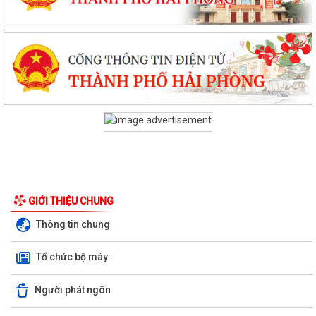
GIỚI THIỆU CHUNG
Thông tin chung
Tổ chức bộ máy
Người phát ngôn
KHAI MẠC TUẦN LỄ TÌNH NGUYỆN “HÀNH TRÌNH HẠNH PHÚC” NĂM
2026 TẠI XÃ QUYẾT THẮNG