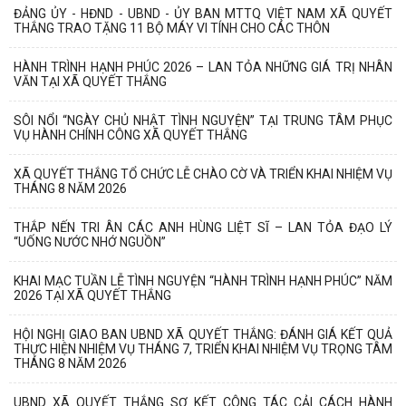
ĐẢNG ỦY - HĐND - UBND - ỦY BAN MTTQ VIỆT NAM XÃ QUYẾT
THẮNG TRAO TẶNG 11 BỘ MÁY VI TÍNH CHO CÁC THÔN
HÀNH TRÌNH HẠNH PHÚC 2026 – LAN TỎA NHỮNG GIÁ TRỊ NHÂN
VĂN TẠI XÃ QUYẾT THẮNG
SÔI NỔI “NGÀY CHỦ NHẬT TÌNH NGUYỆN” TẠI TRUNG TÂM PHỤC
VỤ HÀNH CHÍNH CÔNG XÃ QUYẾT THẮNG
XÃ QUYẾT THẮNG TỔ CHỨC LỄ CHÀO CỜ VÀ TRIỂN KHAI NHIỆM VỤ
THÁNG 8 NĂM 2026
THẮP NẾN TRI ÂN CÁC ANH HÙNG LIỆT SĨ – LAN TỎA ĐẠO LÝ
“UỐNG NƯỚC NHỚ NGUỒN”
KHAI MẠC TUẦN LỄ TÌNH NGUYỆN “HÀNH TRÌNH HẠNH PHÚC” NĂM
2026 TẠI XÃ QUYẾT THẮNG
HỘI NGHỊ GIAO BAN UBND XÃ QUYẾT THẮNG: ĐÁNH GIÁ KẾT QUẢ
THỰC HIỆN NHIỆM VỤ THÁNG 7, TRIỂN KHAI NHIỆM VỤ TRỌNG TÂM
THÁNG 8 NĂM 2026
UBND XÃ QUYẾT THẮNG SƠ KẾT CÔNG TÁC CẢI CÁCH HÀNH