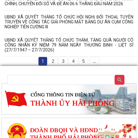
CHÍNH, CHUYỂN ĐỔI SỐ VÀ ĐỀ ÁN 06 6 THÁNG ĐẦU NĂM 2026
UBND XÃ QUYẾT THẮNG TỔ CHỨC HỘI NGHỊ ĐỐI THOẠI, TUYÊN
TRUYỀN VỀ CÔNG TÁC GIẢI PHÓNG MẶT BẰNG DỰ ÁN CỤM CÔNG
NGHIỆP TIÊN CƯỜNG III
UBND XÃ QUYẾT THẮNG TỔ CHỨC THĂM, TẶNG QUÀ NGƯỜI CÓ
CÔNG NHÂN KỶ NIỆM 79 NĂM NGÀY THƯƠNG BINH - LIỆT SĨ
(27/7/1947 – 27/7/2026)
1
2
3
4
5
...