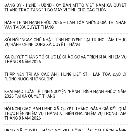
ĐẢNG ỦY - HĐND - UBND - ỦY BAN MTTQ VIỆT NAM XÃ QUYẾT
THẮNG TRAO TẶNG 11 BỘ MÁY VI TÍNH CHO CÁC THÔN
HÀNH TRÌNH HẠNH PHÚC 2026 – LAN TỎA NHỮNG GIÁ TRỊ NHÂN
VĂN TẠI XÃ QUYẾT THẮNG
SÔI NỔI “NGÀY CHỦ NHẬT TÌNH NGUYỆN” TẠI TRUNG TÂM PHỤC
VỤ HÀNH CHÍNH CÔNG XÃ QUYẾT THẮNG
XÃ QUYẾT THẮNG TỔ CHỨC LỄ CHÀO CỜ VÀ TRIỂN KHAI NHIỆM VỤ
THÁNG 8 NĂM 2026
THẮP NẾN TRI ÂN CÁC ANH HÙNG LIỆT SĨ – LAN TỎA ĐẠO LÝ
“UỐNG NƯỚC NHỚ NGUỒN”
KHAI MẠC TUẦN LỄ TÌNH NGUYỆN “HÀNH TRÌNH HẠNH PHÚC” NĂM
2026 TẠI XÃ QUYẾT THẮNG
HỘI NGHỊ GIAO BAN UBND XÃ QUYẾT THẮNG: ĐÁNH GIÁ KẾT QUẢ
THỰC HIỆN NHIỆM VỤ THÁNG 7, TRIỂN KHAI NHIỆM VỤ TRỌNG TÂM
THÁNG 8 NĂM 2026
UBND XÃ QUYẾT THẮNG SƠ KẾT CÔNG TÁC CẢI CÁCH HÀNH