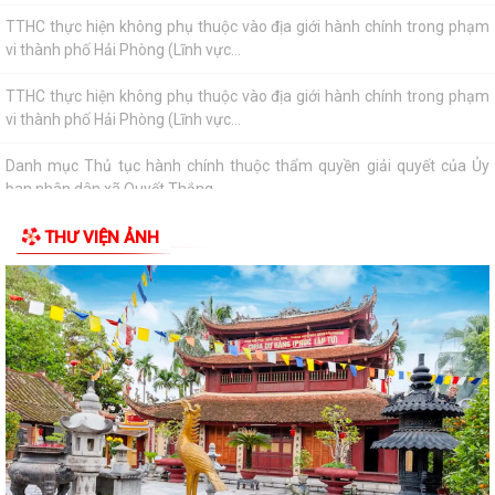
TTHC thực hiện không phụ thuộc vào địa giới hành chính trong phạm
vi thành phố Hải Phòng (Lĩnh vực...
Danh mục Thủ tục hành chính thuộc thẩm quyền giải quyết của Ủy
ban nhân dân xã Quyết Thắng
Công bố danh mục thủ tục hành chính ban hành mới, bị bãi bỏ lĩnh vực
hội nghị, hội thảo quốc tế...
THƯ VIỆN ẢNH
Công bố danh mục thủ tục hành chính ban hành mới, bị bãi bỏ lĩnh vực
hội nghị, hội thảo quốc tế...
UBND XÃ QUYẾT THẮNG TỔ CHỨC HỘI NGHỊ ĐỐI THOẠI, TUYÊN
TRUYỀN VỀ CÔNG TÁC GIẢI PHÓNG MẶT BẰNG DỰ ÁN...
Thông báo kết quả kỳ xét thăng hạng chức danh nghề nghiệp giáo
viên mầm non, phổ thông công lập từ...
TỔ CÔNG TÁC TUYÊN TRUYỀN TÍCH CỰC VẬN ĐỘNG CÁC HỘ DÂN
THÔN THIÊN KHA PHỐI HỢP KÊ KHAI, KIỂM KÊ PHỤC...