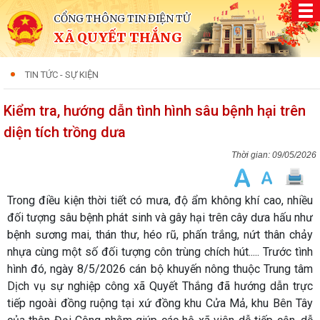
CỔNG THÔNG TIN ĐIỆN TỬ
XÃ QUYẾT THẮNG
TIN TỨC - SỰ KIỆN
Kiểm tra, hướng dẫn tình hình sâu bệnh hại trên
diện tích trồng dưa
09/05/2026
Trong điều kiện thời tiết có mưa, độ ẩm không khí cao, nhiều
đối tượng sâu bệnh phát sinh và gây hại trên cây dưa hấu như
bệnh sương mai, thán thư, héo rũ, phấn trắng, nứt thân chảy
nhựa cùng một số đối tượng côn trùng chích hút..... Trước tình
hình đó, ngày 8/5/2026 cán bộ khuyến nông thuộc Trung tâm
Dịch vụ sự nghiệp công xã Quyết Thắng đã hướng dẫn trực
tiếp ngoài đồng ruộng tại xứ đồng khu Cửa Mả, khu Bên Tây