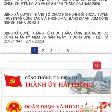
CHÍNH, CHUYỂN ĐỔI SỐ VÀ ĐỀ ÁN 06 6 THÁNG ĐẦU NĂM 2026
UBND XÃ QUYẾT THẮNG TỔ CHỨC HỘI NGHỊ ĐỐI THOẠI, TUYÊN
TRUYỀN VỀ CÔNG TÁC GIẢI PHÓNG MẶT BẰNG DỰ ÁN CỤM CÔNG
NGHIỆP TIÊN CƯỜNG III
UBND XÃ QUYẾT THẮNG TỔ CHỨC THĂM, TẶNG QUÀ NGƯỜI CÓ
CÔNG NHÂN KỶ NIỆM 79 NĂM NGÀY THƯƠNG BINH - LIỆT SĨ
(27/7/1947 – 27/7/2026)
1
2
3
4
5
...