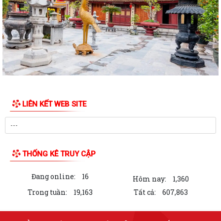
Danh mục Thủ tục hành chính thuộc thẩm quyền giải quyết của Ủy
ban nhân dân xã Quyết Thắng
Công bố danh mục thủ tục hành chính ban hành mới, bị bãi bỏ lĩnh vực
hội nghị, hội thảo quốc tế...
Công bố danh mục thủ tục hành chính ban hành mới, bị bãi bỏ lĩnh vực
hội nghị, hội thảo quốc tế...
LIÊN KẾT WEB SITE
UBND XÃ QUYẾT THẮNG TỔ CHỨC HỘI NGHỊ ĐỐI THOẠI, TUYÊN
TRUYỀN VỀ CÔNG TÁC GIẢI PHÓNG MẶT BẰNG DỰ ÁN...
Thông báo kết quả kỳ xét thăng hạng chức danh nghề nghiệp giáo
viên mầm non, phổ thông công lập từ...
THỐNG KÊ TRUY CẬP
TỔ CÔNG TÁC TUYÊN TRUYỀN TÍCH CỰC VẬN ĐỘNG CÁC HỘ DÂN
Đang online:
16
THÔN THIÊN KHA PHỐI HỢP KÊ KHAI, KIỂM KÊ PHỤC...
Hôm nay:
1,360
Trong tuần:
19,163
Tất cả:
607,863
Quyết định về việc công bố thủ tục hành chính nội bộ trong hệ thống
hành chính nhà nước được sửa...