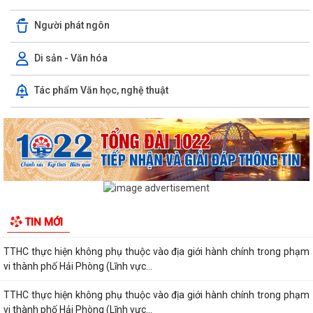
Người phát ngôn
KHAI MẠC TUẦN LỄ TÌNH NGUYỆN “HÀNH TRÌNH HẠNH PHÚC” NĂM
2026 TẠI XÃ QUYẾT THẮNG
Di sản - Văn hóa
HỘI NGHỊ GIAO BAN UBND XÃ QUYẾT THẮNG: ĐÁNH GIÁ KẾT QUẢ
Tác phẩm Văn học, nghệ thuật
THỰC HIỆN NHIỆM VỤ THÁNG 7, TRIỂN KHAI...
Công bố thủ tục hành chính nội bộ được sửa đổi, bổ sung thuộc phạm
vi, chức năng quản lý của Sở Xây...
TTHC thực hiện không phụ thuộc vào địa giới hành chính trong phạm
vi thành phố Hải Phòng (Lĩnh vực...
TTHC thực hiện không phụ thuộc vào địa giới hành chính trong phạm
TIN MỚI
vi thành phố Hải Phòng (Lĩnh vực...
TTHC thực hiện không phụ thuộc vào địa giới hành chính trong phạm
vi thành phố Hải Phòng (Lĩnh vực...
TTHC thực hiện không phụ thuộc vào địa giới hành chính trong phạm
vi thành phố Hải Phòng (Lĩnh vực...